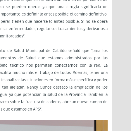
o se pueden operar, ya que una cirugía significaría un
mportante es definir lo antes posible el camino definitivo:
 operar tienen que hacerse lo antes posible. Si no se opera
nsar enfermedades, regular sus tratamientos y derivarlos a
monitoreados”.
to de Salud Municipal de Cabildo señaló que “para los
tamentos de Salud que estamos administrados por las
abajo técnico nos permiten conectarnos con la red. La
facilita mucho más el trabajo de todos. Además, tener una
ite analizar las situaciones en forma más específica y poder
á tan alejada”. Nancy Olmos destacó la ampliación de los
igua, ya que potencian la salud de la Provincia. También la
amarca sobre la fractura de caderas, abre un nuevo campo de
os que estamos en APS”.