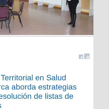
a
a
erritorial en Salud
rca aborda estrategias
solución de listas de
s