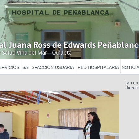
al Juana Ross de Edwards Peñablanc
 Salud Viña del Mar - Quillota
ERVICIOS
SATISFACCIÓN USUARIA
RED HOSPITALARIA
NOTICI
[an er
directi