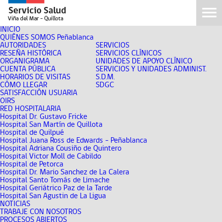
INICIO
QUIÉNES SOMOS Peñablanca
AUTORIDADES
SERVICIOS
RESEÑA HISTÓRICA
SERVICIOS CLÍNICOS
ORGANIGRAMA
UNIDADES DE APOYO CLÍNICO
CUENTA PÚBLICA
SERVICIOS Y UNIDADES ADMINIST.
HORARIOS DE VISITAS
S.D.M.
CÓMO LLEGAR
SDGC
SATISFACCIÓN USUARIA
OIRS
RED HOSPITALARIA
Hospital Dr. Gustavo Fricke
Hospital San Martín de Quillota
Hospital de Quilpué
Hospital Juana Ross de Edwards - Peñablanca
Hospital Adriana Cousiño de Quintero
Hospital Victor Moll de Cabildo
Hospital de Petorca
Hospital Dr. Mario Sanchez de La Calera
Hospital Santo Tomás de Limache
Hospital Geriátrico Paz de la Tarde
Hospital San Agustin de La Ligua
NOTICIAS
TRABAJE CON NOSOTROS
PROCESOS ABIERTOS