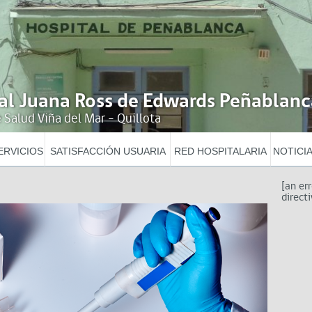
al Juana Ross de Edwards Peñablanc
 Salud Viña del Mar - Quillota
ERVICIOS
SATISFACCIÓN USUARIA
RED HOSPITALARIA
NOTICI
[an er
directi