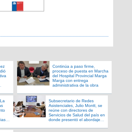
hez
Continúa a paso firme,
dió
proceso de puesta en Marcha
tiva
del Hospital Provincial Marga
Marga con entrega
administrativa de la obra
 La
Subsecretario de Redes
as
Asistenciales, Julio Montt, se
nto
reúne con directores de
Servicios de Salud del país en
ias
donde presentó el abordaje
ncias
de la alerta sanitaria