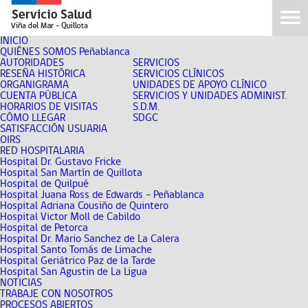
INICIO
QUIÉNES SOMOS Peñablanca
AUTORIDADES
SERVICIOS
RESEÑA HISTÓRICA
SERVICIOS CLÍNICOS
ORGANIGRAMA
UNIDADES DE APOYO CLÍNICO
CUENTA PÚBLICA
SERVICIOS Y UNIDADES ADMINIST.
HORARIOS DE VISITAS
S.D.M.
CÓMO LLEGAR
SDGC
SATISFACCIÓN USUARIA
OIRS
RED HOSPITALARIA
Hospital Dr. Gustavo Fricke
Hospital San Martín de Quillota
Hospital de Quilpué
Hospital Juana Ross de Edwards - Peñablanca
Hospital Adriana Cousiño de Quintero
Hospital Victor Moll de Cabildo
Hospital de Petorca
Hospital Dr. Mario Sanchez de La Calera
Hospital Santo Tomás de Limache
Hospital Geriátrico Paz de la Tarde
Hospital San Agustin de La Ligua
NOTICIAS
TRABAJE CON NOSOTROS
PROCESOS ABIERTOS