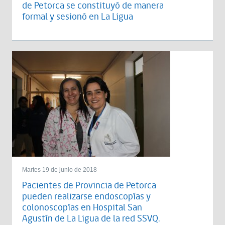
de Petorca se constituyó de manera
formal y sesionó en La Ligua
Martes 19 de junio de 2018
Pacientes de Provincia de Petorca
pueden realizarse endoscopías y
colonoscopías en Hospital San
Agustín de La Ligua de la red SSVQ.