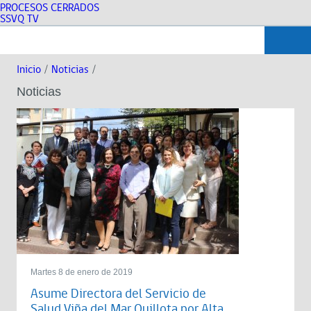
PROCESOS CERRADOS
SSVQ TV
Inicio
/
Noticias
/
Noticias
Martes 8 de enero de 2019
Asume Directora del Servicio de
Salud Viña del Mar Quillota por Alta